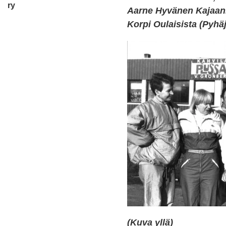
ry
Aarne Hyvänen Kajaani
Korpi Oulaisista (Pyhä
(Kuva yllä)