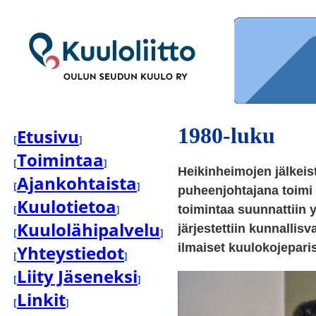
1980-luku
Etusivu
[
]
Toimintaa
[
]
Heikinheimojen jälkeis
Ajankohtaista
[
]
puheenjohtajana toimi 
Kuulotietoa
[
]
toimintaa suunnattiin 
Kuulolähipalvelu
järjestettiin kunnallis
[
]
ilmaiset kuulokojepari
Yhteystiedot
[
]
Liity Jäseneksi
[
]
Linkit
[
]