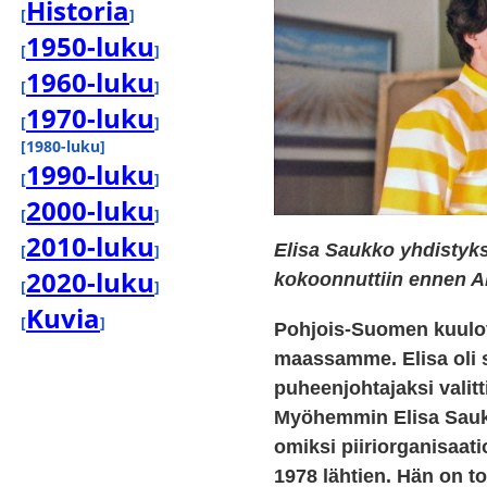
Historia
[
]
1950-luku
[
]
1960-luku
[
]
1970-luku
[
]
[1980-luku]
1990-luku
[
]
2000-luku
[
]
2010-luku
Elisa Saukko yhdistyks
[
]
2020-luku
kokoonnuttiin ennen A
[
]
Kuvia
[
]
Pohjois-Suomen kuulov
maassamme. Elisa oli si
puheenjohtajaksi valit
Myöhemmin Elisa Saukko
omiksi piiriorganisaat
1978 lähtien. Hän on t