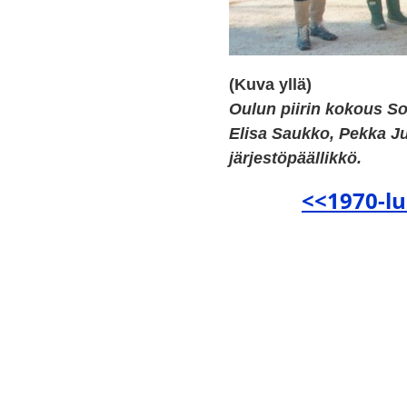
(Kuva yllä)
Oulun piirin kokous So
Elisa Saukko, Pekka Ju
järjestöpäällikkö.
<<1970-l